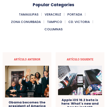
Popular Categories
TAMAULIPAS
VERACRUZ
PORTADA
ZONA CONURBADA
TAMPICO
CD. VICTORIA
COLUMNAS
ARTÍCULO ANTERIOR
ARTÍCULO SIGUIENTE
Apple iOS 16.2 beta is
Obama becomes the
here: What’s new and
president of America