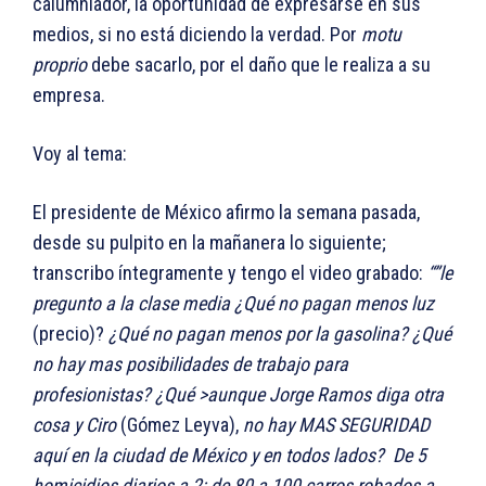
calumniador, la oportunidad de expresarse en sus
medios, si no está diciendo la verdad. Por
motu
proprio
debe sacarlo, por el daño que le realiza a su
empresa.
Voy al tema:
El presidente de México afirmo la semana pasada,
desde su pulpito en la mañanera lo siguiente;
transcribo íntegramente y tengo el video grabado:
“”le
pregunto a la clase media ¿Qué no pagan menos luz
(precio)?
¿Qué no pagan menos por la gasolina? ¿Qué
no hay mas posibilidades de trabajo para
profesionistas? ¿Qué >aunque Jorge Ramos diga otra
cosa y Ciro
(Gómez Leyva),
no hay MAS SEGURIDAD
aquí en la ciudad de México y en todos lados? De 5
homicidios diarios a 2; de 80 a 100 carros robados a