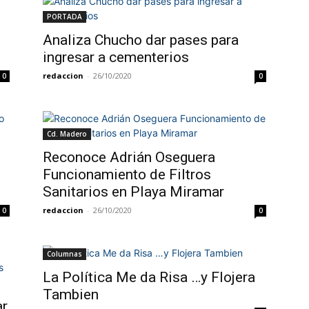
PORTADA
Analiza Chucho dar pases para
ingresar a cementerios
redaccion
-
26/10/2020
0
0
Cd. Madero
Reconoce Adrián Oseguera
Funcionamiento de Filtros
Sanitarios en Playa Miramar
redaccion
-
26/10/2020
0
0
Columnas
La Política Me da Risa …y Flojera
Tambien
ar