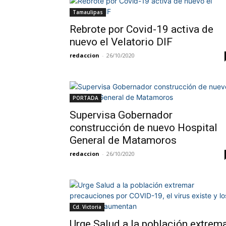
Tamaulipas
Rebrote por Covid-19 activa de
nuevo el Velatorio DIF
redaccion
-
26/10/2020
PORTADA
Supervisa Gobernador
construcción de nuevo Hospital
General de Matamoros
redaccion
-
26/10/2020
Cd. Victoria
Urge Salud a la población extrem