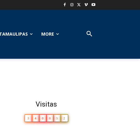
TAMAULIPAS
MORE
Visitas
3
4
0
0
5
2