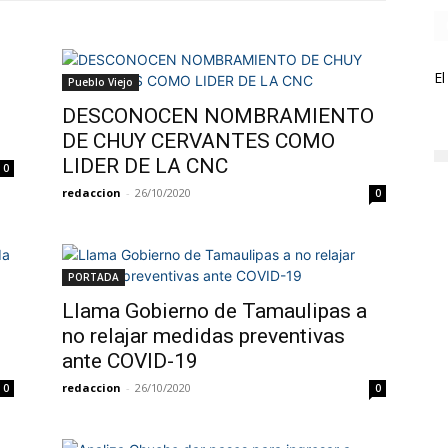
El
Pueblo Viejo
DESCONOCEN NOMBRAMIENTO
DE CHUY CERVANTES COMO
LIDER DE LA CNC
0
redaccion
-
26/10/2020
0
PORTADA
Llama Gobierno de Tamaulipas a
no relajar medidas preventivas
ante COVID-19
redaccion
-
26/10/2020
0
0