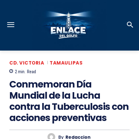
CD. VICTORIA
TAMAULIPAS
2
min.
Read
Conmemoran Día
Mundial de la Lucha
contra la Tuberculosis con
acciones preventivas
By
Redaccion