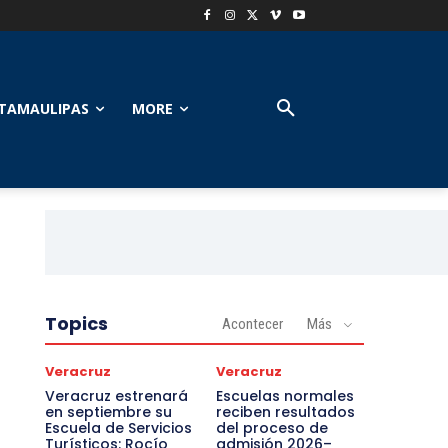
TAMAULIPAS
MORE
Topics
Acontecer
Más
Veracruz
Veracruz
Veracruz estrenará
Escuelas normales
en septiembre su
reciben resultados
Escuela de Servicios
del proceso de
Turísticos: Rocío
admisión 2026–