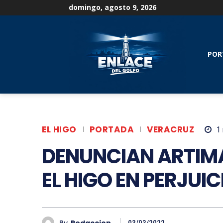
domingo, agosto 9, 2026
POR
EL HIGO
PORTADA
VERACRUZ
1
DENUNCIAN ARTIMA
EL HIGO EN PERJUI
By
Redaccion