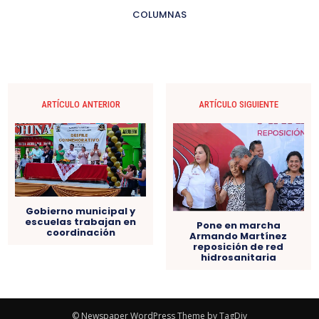
COLUMNAS
ARTÍCULO ANTERIOR
ARTÍCULO SIGUIENTE
Gobierno municipal y
escuelas trabajan en
Pone en marcha
coordinación
Armando Martínez
reposición de red
hidrosanitaria
© Newspaper WordPress Theme by TagDiv