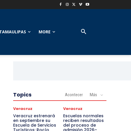
TAMAULIPAS
MORE
Topics
Acontecer
Más
Veracruz
Veracruz
Veracruz estrenará
Escuelas normales
en septiembre su
reciben resultados
Escuela de Servicios
del proceso de
Turísticos: Rocío
admisión 2026–