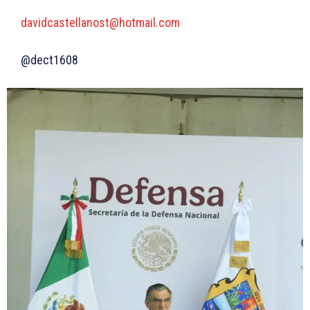
davidcastellanost@hotmail.com
@dect1608