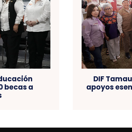
Educación
DIF Tamaul
0 becas a
apoyos esen
s