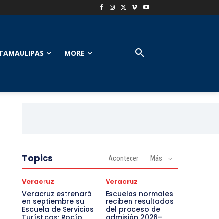
TAMAULIPAS
MORE
Topics
Acontecer
Más
Veracruz
Veracruz
Veracruz estrenará
Escuelas normales
en septiembre su
reciben resultados
Escuela de Servicios
del proceso de
Turísticos: Rocío
admisión 2026–