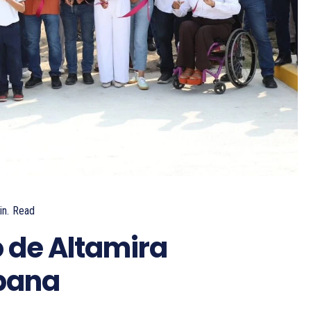
n.
Read
 de Altamira
rbana