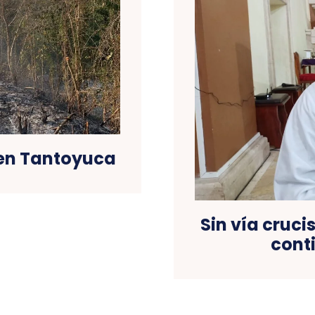
 en Tantoyuca
Sin vía cruci
cont