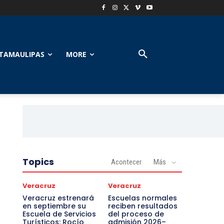
TAMAULIPAS
MORE
Topics
Acontecer
Más
Veracruz
Veracruz
Veracruz estrenará
Escuelas normales
en septiembre su
reciben resultados
Escuela de Servicios
del proceso de
Turísticos: Rocío
admisión 2026–