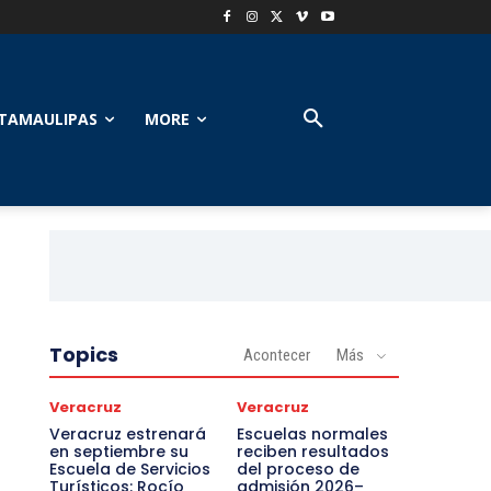
TAMAULIPAS
MORE
Topics
Acontecer
Más
Veracruz
Veracruz
Veracruz estrenará
Escuelas normales
en septiembre su
reciben resultados
Escuela de Servicios
del proceso de
Turísticos: Rocío
admisión 2026–