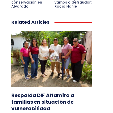
conservación en
vamos a defraudar:
Alvarado
Rocío Nahle
Related Articles
Respalda DIF Altamira a
familias en situación de
vulnerabilidad