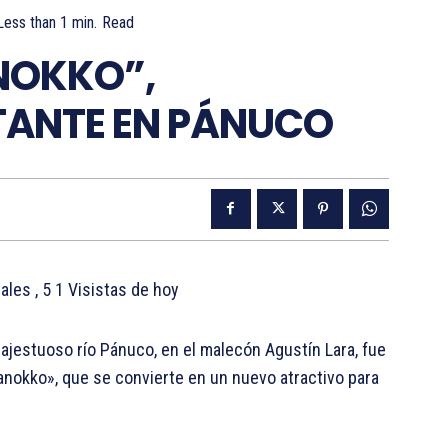
Less than 1
min.
Read
NOKKO”,
TANTE EN PÁNUCO
tales
, 5 1 Visistas de hoy
jestuoso río Pánuco, en el malecón Agustín Lara, fue
anokko», que se convierte en un nuevo atractivo para