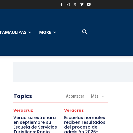
TAMAULIPAS
MORE
Topics
Acontecer
Más
Veracruz
Veracruz
Veracruz estrenará
Escuelas normales
en septiembre su
reciben resultados
Escuela de Servicios
del proceso de
Turísticos: Rocío
admisión 2026–