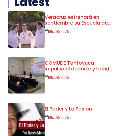
Latest
Veracruz estrenará en
septiembre su Escuela de
Servicios Turísticos: Rocío
06/08/2026
Nahle
COMUDE Tantoyuca
impulsa el deporte y la vida
saludable entre la niñez
06/08/2026
El Poder y La Pasión
06/08/2026