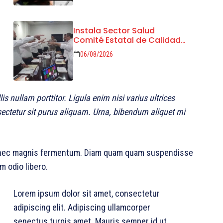
Instala Sector Salud
Comité Estatal de Calidad
en Salud para garantizar un
06/08/2026
trato digno y humanitario a
los pacientes
s nullam porttitor. Ligula enim nisi varius ultrices
sectetur sit purus aliquam. Urna, bibendum aliquet mi
s nec magnis fermentum. Diam quam quam suspendisse
 odio libero.
Lorem ipsum dolor sit amet, consectetur
adipiscing elit. Adipiscing ullamcorper
senectus turpis amet. Mauris semper id ut