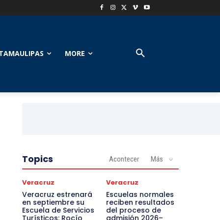
TAMAULIPAS
MORE
Topics
Acontecer
Más
Veracruz
Veracruz
Veracruz estrenará
Escuelas normales
en septiembre su
reciben resultados
Escuela de Servicios
del proceso de
Turísticos: Rocío
admisión 2026–