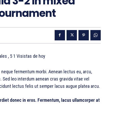
lia 3-2 in mixed
 tournament
tales
, 5 1 Visistas de hoy
ac neque fermentum morbi. Aenean lectus eu, arcu,
c. Sed leo interdum aenean cras gravida vitae vel
cidunt lectus felis ut semper lacus augue platea arcu.
rdiet donec in eros. Fermentum, lacus ullamcorper at