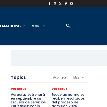
TAMAULIPAS
MORE
Topics
Acontecer
Más
Veracruz
Veracruz
Veracruz estrenará
Escuelas normales
en septiembre su
reciben resultados
Escuela de Servicios
del proceso de
Turísticos: Rocío
admisión 2026–