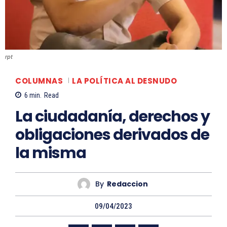
rpt
COLUMNAS
LA POLÍTICA AL DESNUDO
6
min.
Read
La ciudadanía, derechos y
obligaciones derivados de
la misma
By
Redaccion
09/04/2023