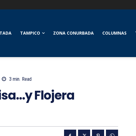
TADA
TAMPICO
ZONA CONURBADA
COLUMNAS
3
min.
Read
isa…y Flojera