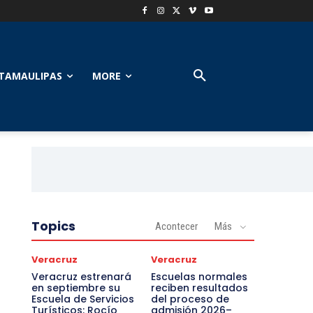
TAMAULIPAS
MORE
Topics
Acontecer
Más
Veracruz
Veracruz
Veracruz estrenará
Escuelas normales
en septiembre su
reciben resultados
Escuela de Servicios
del proceso de
Turísticos: Rocío
admisión 2026–