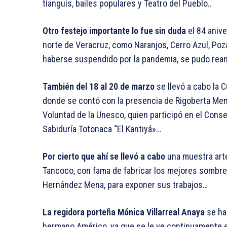
tianguis, bailes populares y Teatro del Pueblo..
Otro festejo importante lo fue sin duda
el 84 anive
norte de Veracruz, como Naranjos, Cerro Azul, Poz
haberse suspendido por la pandemia, se pudo rea
También del 18 al 20 de marzo
se llevó a cabo la 
donde se contó con la presencia de Rigoberta Men
Voluntad de la Unesco, quien participó en el Conse
Sabiduría Totonaca “El Kantiyá»…
Por cierto que ahí se llevó a cabo
una muestra arte
Tancoco, con fama de fabricar los mejores sombrer
Hernández Mena, para exponer sus trabajos…
La regidora porteña Mónica Villarreal Anaya
se ha
hermano Américo, ya que se le ve continuamente 