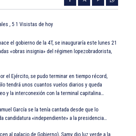
tales
, 5 1 Visistas de hoy
ace el gobierno de la 4T, se inauguraría este lunes 21
adas «obras insignia» del régimen lopezobradorista,
r el Ejército, se pudo terminar en tiempo récord,
ólo tendrá unos cuantos vuelos diarios y queda
o y la interconexión con la terminal capitalina…
amuel García se la tenía cantada desde que lo
ida candidatura «independiente» a la presidencia…
cen al palacio de Gobierno), Samy dio luz verde a la