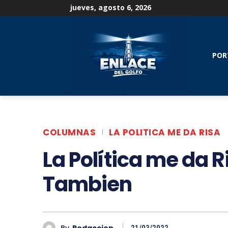
jueves, agosto 6, 2026
POR
COLUMNAS
LA POLITICA ME DA RISA
La Política me da R
Tambien
By
Redaccion