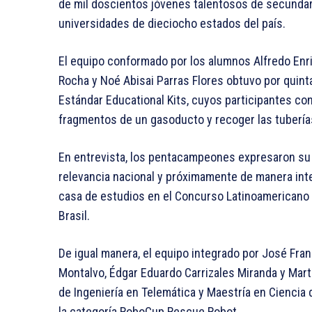
de mil doscientos jóvenes talentosos de secundari
universidades de dieciocho estados del país.
El equipo conformado por los alumnos Alfredo Enr
Rocha y Noé Abisai Parras Flores obtuvo por quinta
Estándar Educational Kits, cuyos participantes co
fragmentos de un gasoducto y recoger las tuberías
En entrevista, los pentacampeones expresaron su a
relevancia nacional y próximamente de manera inte
casa de estudios en el Concurso Latinoamericano d
Brasil.
De igual manera, el equipo integrado por José Fra
Montalvo, Édgar Eduardo Carrizales Miranda y Mar
de Ingeniería en Telemática y Maestría en Ciencia 
la categoría RoboCup Rescue Robot.