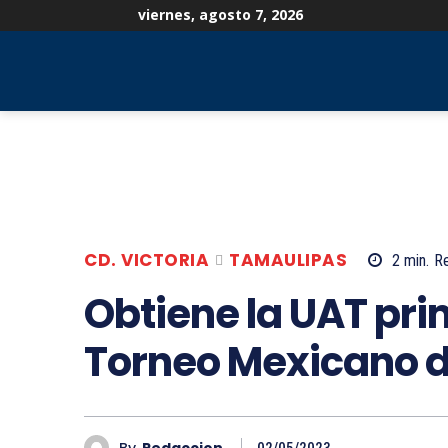
viernes, agosto 7, 2026
PORTADA
TAMPICO
ZONA CONURBADA
CO
CD. VICTORIA
TAMAULIPAS
2
min.
R
Obtiene la UAT pri
Torneo Mexicano d
By
Redaccion