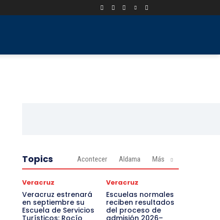
Topics
Acontecer
Aldama
Más
Veracruz
Veracruz
Veracruz estrenará
Escuelas normales
en septiembre su
reciben resultados
Escuela de Servicios
del proceso de
Turísticos: Rocío
admisión 2026–