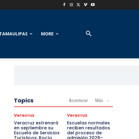
TAMAULIPAS
MORE
Topics
Acontecer
Más
Veracruz
Veracruz
Veracruz estrenará
Escuelas normales
en septiembre su
reciben resultados
Escuela de Servicios
del proceso de
Turísticos: Rocío
admisión 2026–