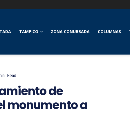
TADA
TAMPICO
ZONA CONURBADA
COLUMNAS
in.
Read
tamiento de
 el monumento a