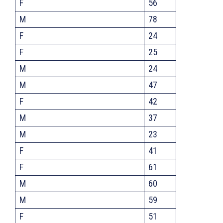
F
56
M
78
F
24
F
25
M
24
M
47
F
42
M
37
M
23
F
41
F
61
M
60
M
59
F
51