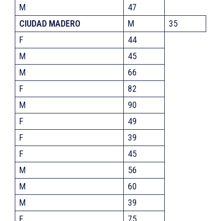
M
47
CIUDAD MADERO
M
35
F
44
M
45
M
66
F
82
M
90
F
49
F
39
F
45
M
56
M
60
M
39
F
75