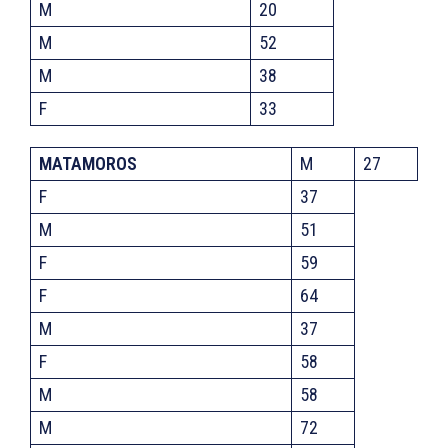
M
20
M
52
M
38
F
33
MATAMOROS
M
27
F
37
M
51
F
59
F
64
M
37
F
58
M
58
M
72