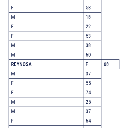
F
58
M
18
F
22
F
53
M
38
M
60
REYNOSA
F
68
M
37
F
55
F
74
M
25
M
37
F
64