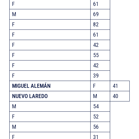
F
61
M
69
F
82
F
61
F
42
F
55
F
42
F
39
MIGUEL ALEMÁN
F
41
NUEVO LAREDO
M
40
M
54
F
52
M
56
F
31