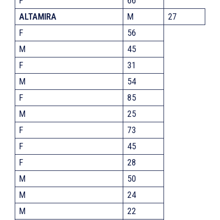
F
66
ALTAMIRA
M
27
F
56
M
45
F
31
M
54
F
85
M
25
F
73
F
45
F
28
M
50
M
24
M
22