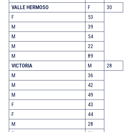
VALLE HERMOSO
F
30
F
53
M
39
M
54
M
22
M
89
VICTORIA
M
28
M
36
M
42
M
49
F
43
F
44
M
28