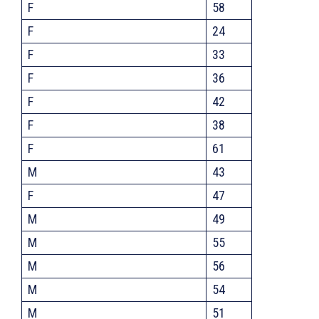
F
58
F
24
F
33
F
36
F
42
F
38
F
61
M
43
F
47
M
49
M
55
M
56
M
54
M
51