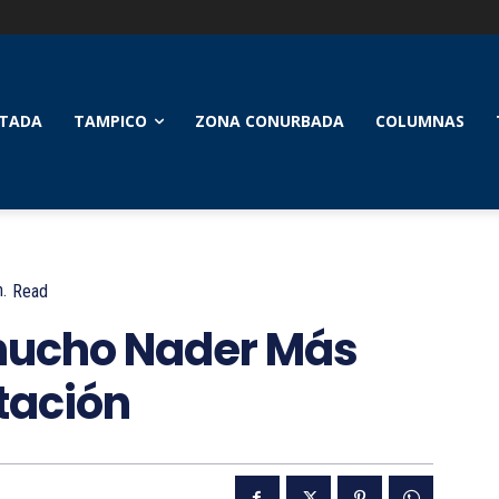
TADA
TAMPICO
ZONA CONURBADA
COLUMNAS
.
Read
hucho Nader Más
tación