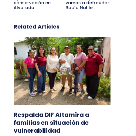
conservación en
vamos a defraudar:
Alvarado
Rocío Nahle
Related Articles
Respalda DIF Altamira a
familias en situación de
vulnerabilidad