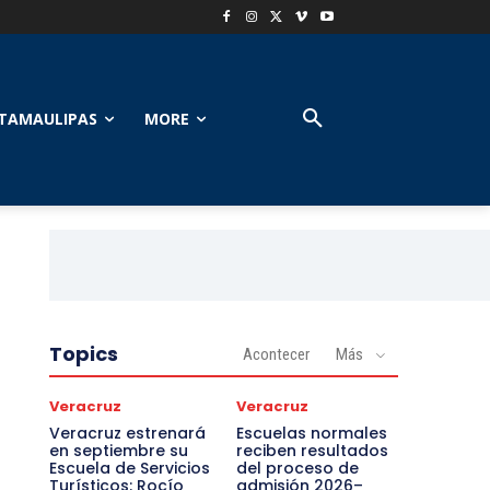
TAMAULIPAS
MORE
Topics
Acontecer
Más
Veracruz
Veracruz
Veracruz estrenará
Escuelas normales
en septiembre su
reciben resultados
Escuela de Servicios
del proceso de
Turísticos: Rocío
admisión 2026–