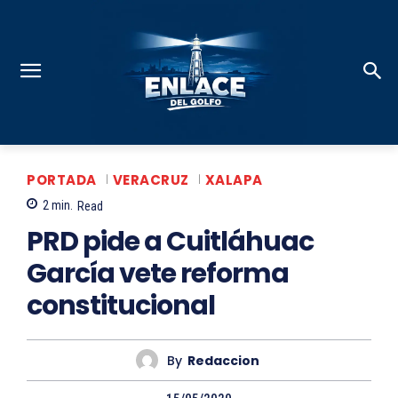
PORTADA
VERACRUZ
XALAPA
2
min.
Read
PRD pide a Cuitláhuac
García vete reforma
constitucional
By
Redaccion