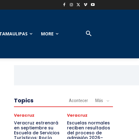
TAMAULIPAS
MORE
Topics
Acontecer
Más
Veracruz
Veracruz
Veracruz estrenará
Escuelas normales
en septiembre su
reciben resultados
Escuela de Servicios
del proceso de
Turísticos: Rocío
admisión 2026–