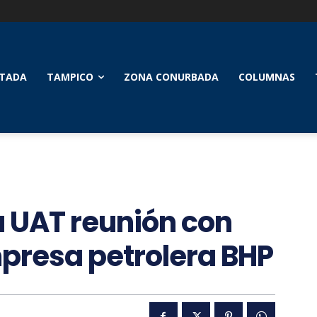
TADA
TAMPICO
ZONA CONURBADA
COLUMNAS
la UAT reunión con
mpresa petrolera BHP