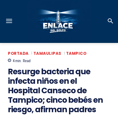
PORTADA
TAMAULIPAS
TAMPICO
4
min.
Read
Resurge bacteria que
infecta niños en el
Hospital Canseco de
Tampico; cinco bebés en
riesgo, afirman padres