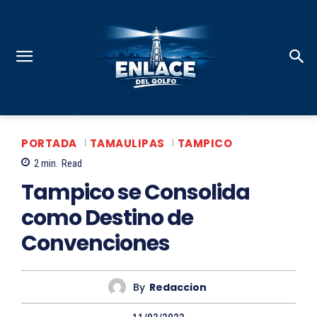
PORTADA
TAMAULIPAS
TAMPICO
2
min.
Read
Tampico se Consolida
como Destino de
Convenciones
By
Redaccion