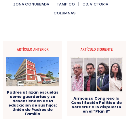
ZONA CONURBADA
TAMPICO
CD. VICTORIA
COLUMNAS
ARTÍCULO ANTERIOR
ARTÍCULO SIGUIENTE
Padres utilizan escuelas
como guarderías y se
Armoniza Congreso la
desentienden de la
Constitución Política de
educación de sus hijos:
Veracruz a lo dispuesto
Unión de Padres de
en el “Plan B”
Familia