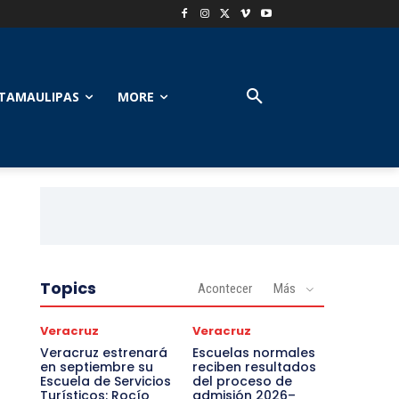
TAMAULIPAS
MORE
Topics
Acontecer
Más
Veracruz
Veracruz
Veracruz estrenará
Escuelas normales
en septiembre su
reciben resultados
Escuela de Servicios
del proceso de
Turísticos: Rocío
admisión 2026–