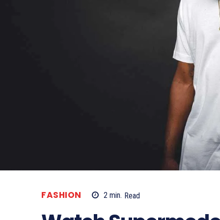
FASHION
2
min.
Read