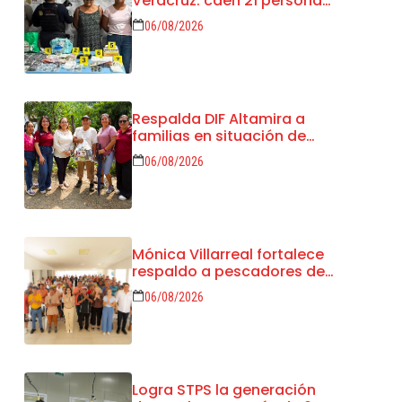
Veracruz: caen 21 personas,
decomisan droga y
06/08/2026
recuperan 18 vehículos
Respalda DIF Altamira a
familias en situación de
vulnerabilidad
06/08/2026
Mónica Villarreal fortalece
respaldo a pescadores de
Tampico durante
06/08/2026
temporada de veda
Logra STPS la generación