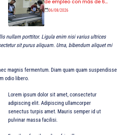
de empleo con más de 6
mil 900 colocaciones en
06/08/2026
Tamaulipas
s nullam porttitor. Ligula enim nisi varius ultrices
sectetur sit purus aliquam. Urna, bibendum aliquet mi
s nec magnis fermentum. Diam quam quam suspendisse
 odio libero.
Lorem ipsum dolor sit amet, consectetur
adipiscing elit. Adipiscing ullamcorper
senectus turpis amet. Mauris semper id ut
pulvinar massa facilisi.