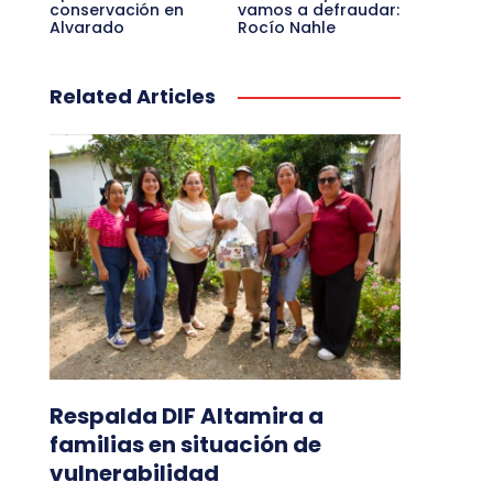
conservación en
vamos a defraudar:
Alvarado
Rocío Nahle
Related Articles
Respalda DIF Altamira a
familias en situación de
vulnerabilidad