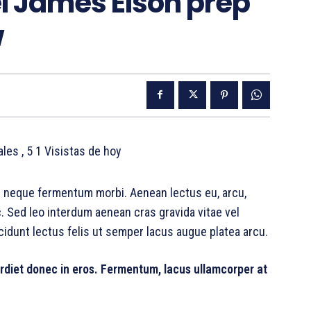
 James Elson prep
w
tales
, 5 1 Visistas de hoy
ac neque fermentum morbi. Aenean lectus eu, arcu,
c. Sed leo interdum aenean cras gravida vitae vel
cidunt lectus felis ut semper lacus augue platea arcu.
rdiet donec in eros. Fermentum, lacus ullamcorper at