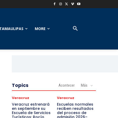
TAMAULIPAS
MORE
Topics
Acontecer
Más
Veracruz
Veracruz
Veracruz estrenará
Escuelas normales
en septiembre su
reciben resultados
Escuela de Servicios
del proceso de
Turísticos: Rocío
admisión 2026–