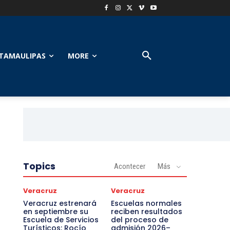
TAMAULIPAS
MORE
Topics
Acontecer
Más
Veracruz
Veracruz
Veracruz estrenará
Escuelas normales
en septiembre su
reciben resultados
Escuela de Servicios
del proceso de
Turísticos: Rocío
admisión 2026–