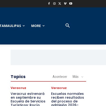
TAMAULIPAS
MORE
Topics
Acontecer
Más
Veracruz
Veracruz
Veracruz estrenará
Escuelas normales
en septiembre su
reciben resultados
Escuela de Servicios
del proceso de
Turísticos: Rocío
admisión 2026–