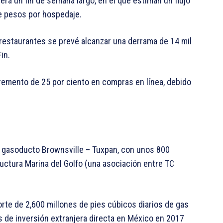
rá un fin de semana largo, en el que estiman un flujo
de pesos por hospedaje.
staurantes se prevé alcanzar una derrama de 14 mil
in.
cremento de 25 por ciento en compras en línea, debido
l gasoducto Brownsville – Tuxpan, con unos 800
ructura Marina del Golfo (una asociación entre TC
rte de 2,600 millones de pies cúbicos diarios de gas
s de inversión extranjera directa en México en 2017