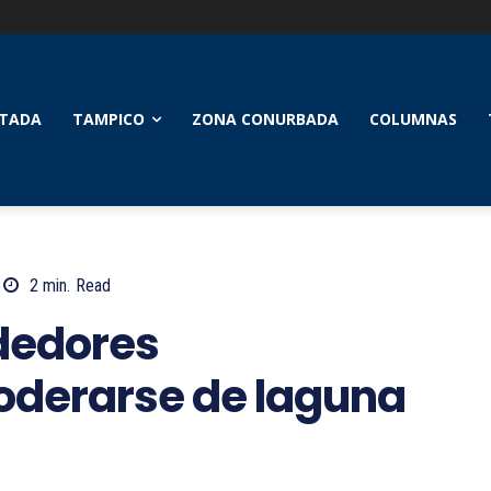
TADA
TAMPICO
ZONA CONURBADA
COLUMNAS
2
min.
Read
dedores
oderarse de laguna