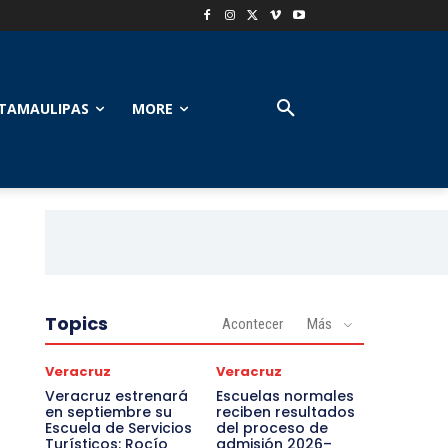
TAMAULIPAS
MORE
Topics
Acontecer
Más
Veracruz
Veracruz
Veracruz estrenará
Escuelas normales
en septiembre su
reciben resultados
Escuela de Servicios
del proceso de
Turísticos: Rocío
admisión 2026–