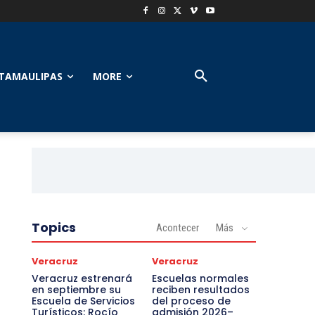
TAMAULIPAS
MORE
Topics
Acontecer
Más
Veracruz
Veracruz
Veracruz estrenará
Escuelas normales
en septiembre su
reciben resultados
Escuela de Servicios
del proceso de
Turísticos: Rocío
admisión 2026–