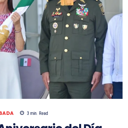
BADA
3
min.
Read