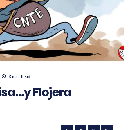
3
min.
Read
isa…y Flojera