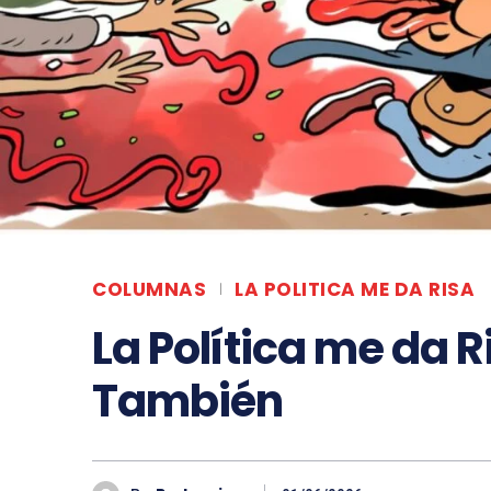
COLUMNAS
LA POLITICA ME DA RISA
La Política me da R
También