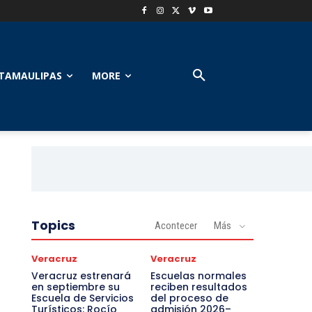
TAMAULIPAS
MORE
Topics
Acontecer
Más
Veracruz
Veracruz
Veracruz estrenará
Escuelas normales
en septiembre su
reciben resultados
Escuela de Servicios
del proceso de
Turísticos: Rocío
admisión 2026–