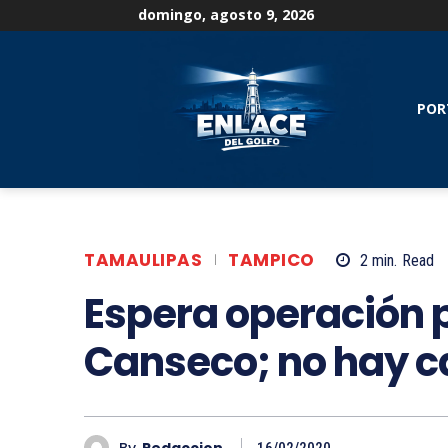
domingo, agosto 9, 2026
POR
TAMAULIPAS
TAMPICO
2
min.
Read
Espera operación p
Canseco; no hay 
By
Redaccion