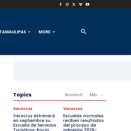
TAMAULIPAS
MORE
Topics
Acontecer
Más
Veracruz
Veracruz
Veracruz estrenará
Escuelas normales
en septiembre su
reciben resultados
Escuela de Servicios
del proceso de
Turísticos: Rocío
admisión 2026–