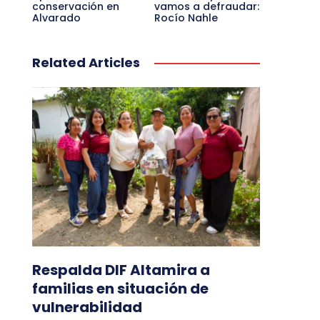
conservación en
vamos a defraudar:
Alvarado
Rocío Nahle
Related Articles
Respalda DIF Altamira a
familias en situación de
vulnerabilidad