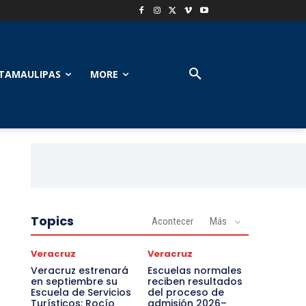
TAMAULIPAS
MORE
Topics
Acontecer
Más
Veracruz
Veracruz
Veracruz estrenará
Escuelas normales
en septiembre su
reciben resultados
Escuela de Servicios
del proceso de
Turísticos: Rocío
admisión 2026–