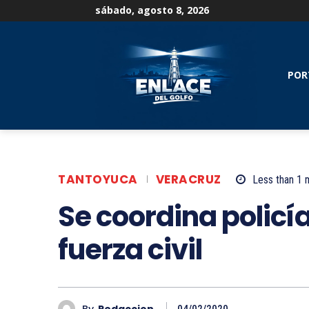
sábado, agosto 8, 2026
POR
TANTOYUCA
VERACRUZ
Less than 1
m
Se coordina policí
fuerza civil
By
Redaccion