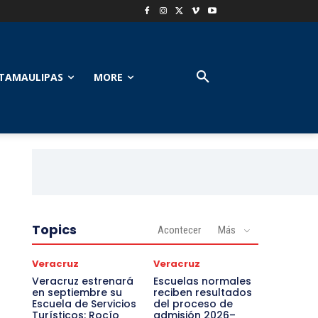
TAMAULIPAS
MORE
Topics
Acontecer
Más
Veracruz
Veracruz
Veracruz estrenará
Escuelas normales
en septiembre su
reciben resultados
Escuela de Servicios
del proceso de
Turísticos: Rocío
admisión 2026–